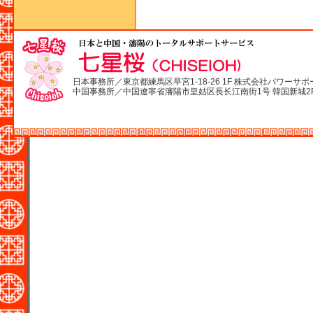
日本事務所／東京都練馬区早宮1-18-26 1F 株式会社パワーサポ
中国事務所／中国遼寧省瀋陽市皇姑区長长江南街1号 韓国新城2