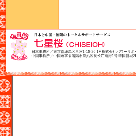
日本事務所／東京都練馬区早宮1-18-26 1F 株式会社パワーサポ
中国事務所／中国遼寧省瀋陽市皇姑区長长江南街1号 韓国新城2