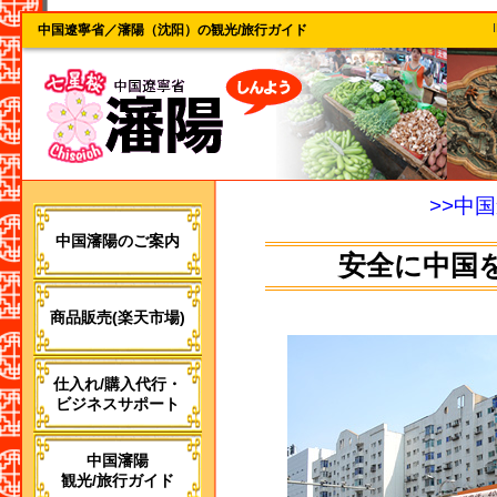
中国遼寧省／瀋陽（沈阳）の観光/旅行ガイド
>>中
中国瀋陽のご案内
安全に中国
商品販売(楽天市場)
仕入れ/購入代行・
ビジネスサポート
中国瀋陽
観光/旅行ガイド