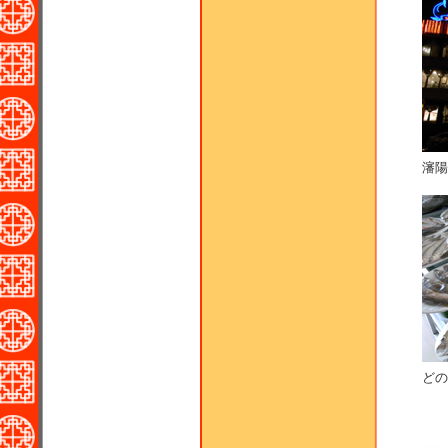
瀋陽
どの