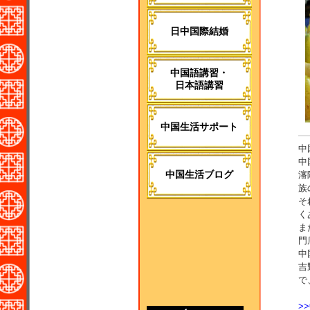
日中国際結婚
中国語講習・
日本語講習
中国生活サポート
中
中
中国生活ブログ
瀋
族
そ
く
ま
門
中
吉
で
>