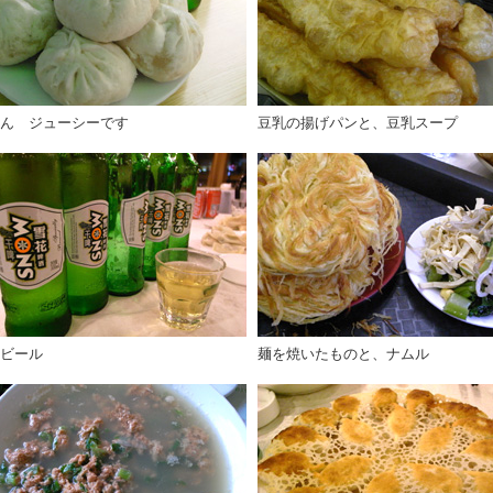
ん ジューシーです
豆乳の揚げパンと、豆乳スープ
ビール
麺を焼いたものと、ナムル