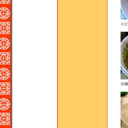
エビ
冷麺