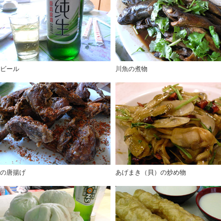
ビール
川魚の煮物
の唐揚げ
あげまき（貝）の炒め物