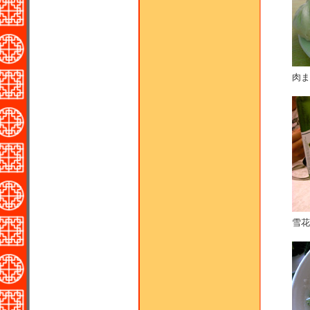
肉ま
雪花