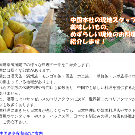
国遼寧省瀋陽での様々な料理の一部をご紹介します。
国には様々な部族があります。
陽には漢民族・満州族・モンゴル族・回族（ホエ族）・朝鮮族・シボ族等そ
の集まっている地域があります。
れらの部族の伝統料理や専門店も多数あり、中国でも珍しい料理を提供する
ありません。
た、瀋陽にはロサンゼルスのコリアタウンに次ぎ、世界第二のコリアタウン
店も数多くあります。
国料理に飽きたり日本食が恋しくなっても、日本料理店や韓国料理店やマク
野屋やケンタッキーやスターバックス等、日本でも馴染みの深いお店も多数
、ご安心下さい。
>中国遼寧省瀋陽のご案内