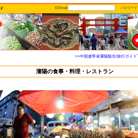
ID/Email
パスワード
ド
>>中国遼寧省瀋陽観光/旅行ガイド
瀋陽の食事・料理・レストラン