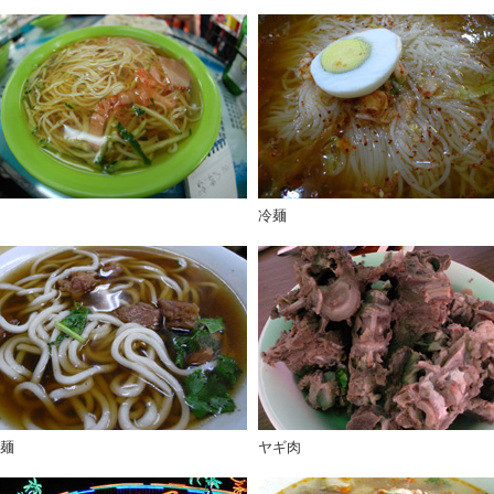
冷麺
麺
ヤギ肉