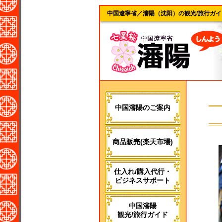
中国遼寧省／瀋陽（沈阳）の観光/旅行ガイ
中国瀋陽のご案内
商品販売(楽天市場)
仕入れ/購入代行・
ビジネスサポート
中国瀋陽
観光/旅行ガイド