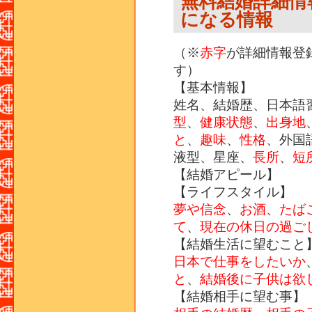
無料結婚詳細情
になる情報
（※
赤字
が詳細情報登
す）
【基本情報】
姓名、結婚歴、日本語
型
、
健康状態
、
出身地
と
、
趣味
、
性格
、外国
液型、星座、
長所
、
短
【結婚アピール】
【ライフスタイル】
夢や信念
、
お酒
、
たば
て
、
現在の休日の過ご
【結婚生活に望むこと
日本で仕事をしたいか
と
、
結婚後に子供は欲
【結婚相手に望む事】