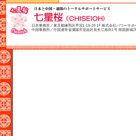
日本事務所／東京都練馬区早宮1-18-26 1F 株式会社パワーサポ
中国事務所／中国遼寧省瀋陽市皇姑区長长江南街1号 韓国新城2