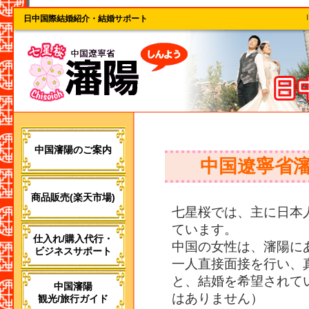
日中国際結婚紹介・結婚サポート
中国瀋陽のご案内
中国遼寧省
商品販売(楽天市場)
七星桜では、主に日本
ています。
仕入れ/購入代行・
中国の女性は、瀋陽に
ビジネスサポート
一人直接面接を行い、
と、結婚を希望されて
中国瀋陽
はありません）
観光/旅行ガイド