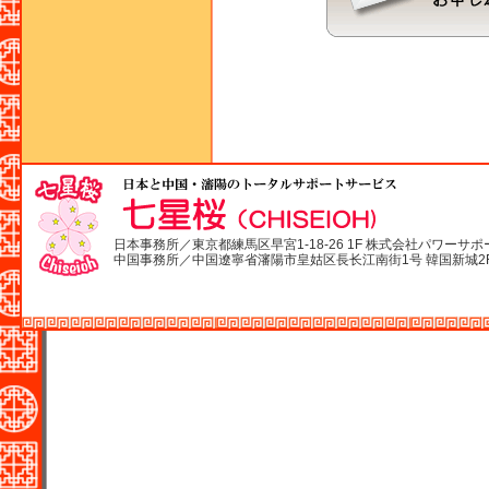
日本事務所／東京都練馬区早宮1-18-26 1F 株式会社パワーサポ
中国事務所／中国遼寧省瀋陽市皇姑区長长江南街1号 韓国新城2