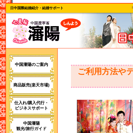
日中国際結婚紹介・結婚サポート
中国瀋陽のご案内
ご利用方法や
商品販売(楽天市場)
仕入れ/購入代行・
ビジネスサポート
中国瀋陽
観光/旅行ガイド