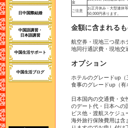
金
お正月休み・大型連休
ご注意
日中国際結婚
50,000円承ります。
金額に含まれるも
中国語講習・
日本語講習
航空券・現地三つ星ホ
地同行通訳費・現地交
中国生活サポート
オプション
中国生活ブログ
ホテルのグレードup（五
食事のグレードup（有名
日本国内の交通費・女
のデート代・日本への
ビス他・渡航スケジュ
海外旅行保険費用は含
りますのでお申し付け