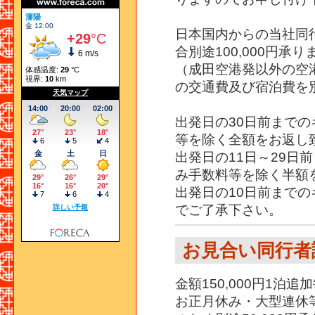
日本国内からの当社同
合別途100,000円承り
（成田空港発以外の空
の交通費及び宿泊費を
出発日の30日前まで
等を除く全額をお返し
出発日の11日～29日
み手数料等を除く半額
出発日の10日前まで
でご了承下さい。
お見合い同行者
金額150,000円1泊追加
お正月休み・大型連休