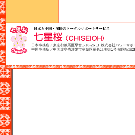
日本事務所／東京都練馬区早宮1-18-26 1F 株式会社パワーサポ
中国事務所／中国遼寧省瀋陽市皇姑区長长江南街1号 韓国新城2