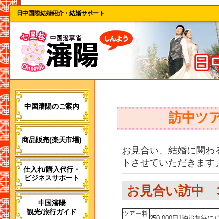
日中国際結婚紹介・結婚サポート
中国瀋陽のご案内
訪中ツ
商品販売(楽天市場)
お見合い、結婚に関わ
トさせていただきます
仕入れ/購入代行・
ビジネスサポート
お見合い訪中 
中国瀋陽
観光/旅行ガイド
ツアー料
250,000円1泊追加毎に+2